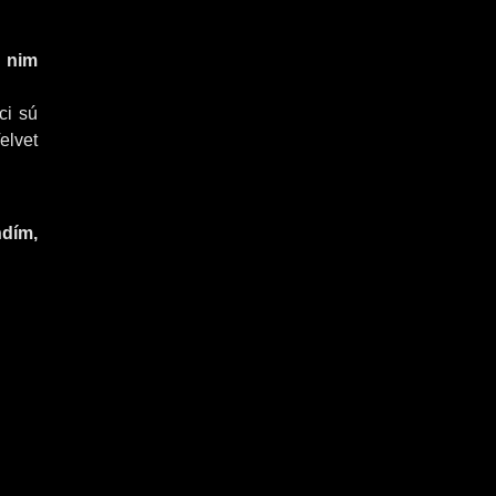
 nim
ci sú
elvet
ndím,