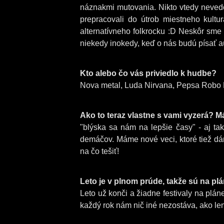
náznakmi mutovania. Nikto vtedy nevede
prepracovali do útrob miestneho kultu
alternatívneho folkrocku :D Neskôr sme
niekedy inokedy, keď o nás budú písať a
Kto alebo čo vás priviedlo k hudbe?
Nova metal, Luda Nirvana, Pepsa Robo 
Ako to teraz vlastne s vami vyzerá? M
"blýska sa nám na lepšie časy" - aj t
demáčov. Máme nové veci, ktoré tiež dám
na čo tešiť!
Leto je v plnom prúde, takže sú na plá
Leto už konči a žiadne festivaly na pláne
každý rok nám nič iné nezostáva, ako len