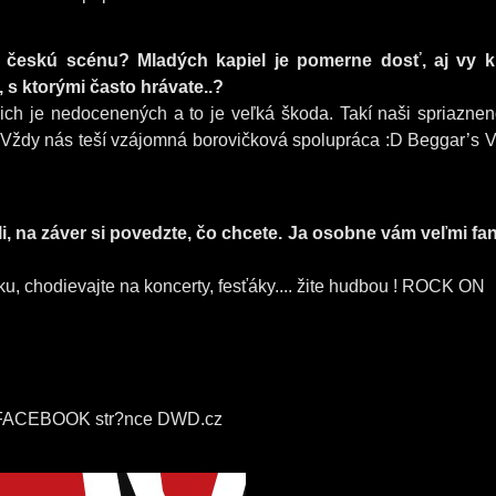
 českú scénu? Mladých kapiel je pomerne dosť, aj vy k
, s ktorými často hrávate..?
 nich je nedocenených a to je veľká škoda. Takí naši spriaznen
Vždy nás teší vzájomná borovičková spolupráca :D Beggar’s V
, na záver si povedzte, čo chcete. Ja osobne vám veľmi fa
u, chodievajte na koncerty, fesťáky.... žite hudbou ! ROCK ON
BOOK str?nce DWD.cz