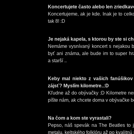
Koncertujete často alebo len zriedka
Koncertujeme, ak je kde. Inak je to cel
tak 8! :D
Je nejaká kapela, s ktorou by ste si 
Nemáme vysnívaný koncert s nejakou br
byť ani známa, ale bude im to super hra
a starší ..
Keby mal niekto z vašich fanúšikov
zájsť? Myslím kilometre..:D
Kľudne až do obývačky :D Kilometre
píšte nám, ak chcete doma v obývačke bo
Na čom a kom ste vyrastali?
Pepso, náš spevák na The Beatles to j
metalu, keltského folklóru až po kvalitn