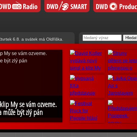
čtvrtek 6.8. a svátek má Oldřiška.
 klip My se vám ozveme.
a může být zlý pán