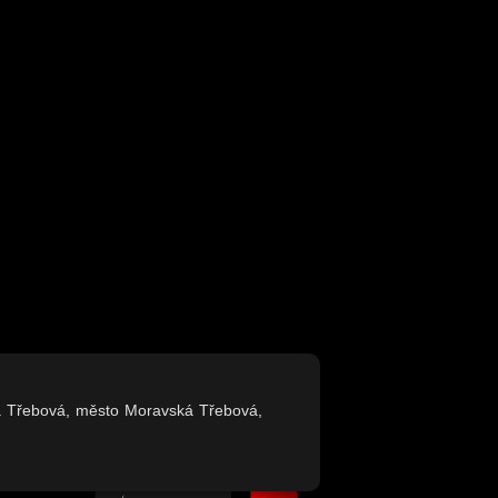
á Třebová, město Moravská Třebová,