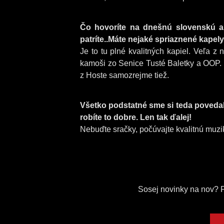
Čo hovoríte na dnešnú slovenskú a
patríte..Máte nejaké spriaznené kapely
Je to tu plné kvalitných kapiel. Veľa z
kamoši zo Senice Tusté Baletky a OOP. 
z Hoste samozrejme tiež.
Všetko podstatné sme si teda povedali
robíte to dobre. Len tak ďalej!
Nebuďte sračky, počúvajte kvalitnú muzik
Sosej novinky na nov? FACE