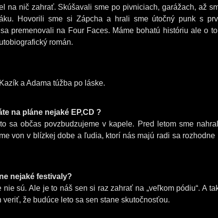
l na nič zahrať. Skúšavali sme po pivniciach, garážach, až s
ráku. Hovorili sme si Zápcha a hrali sme útočný punk s pr
 sa premenovali na Four Faces. Máme bohatú históriu ale o t
utobiografický román.
Kazík a Adama túžba po láske.
áte na pláne nejaké EP,CD ?
akto sa občas povzbudzujeme v kapele. Pred letom sme nahral
e von v blízkej dobe a ľudia, ktorí nás majú radi sa rozhodne
ne nejaké festivaly?
 nie sú. Ale je to náš sen si raz zahrať na „veľkom pódiu“. A ta
 veriť, že budúce leto sa sen stane skutočnosťou.