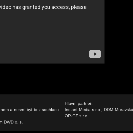
Hlavní partneři:
onem a nesmí být bez souhlasu
Instant Media s.r.o., DDM Moravsk
OR-CZ s.r.o.
ím DWD o. s.