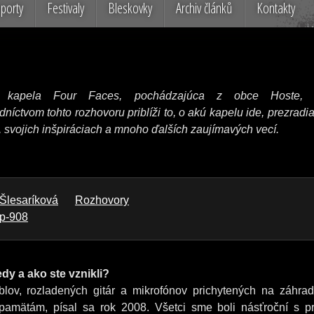
porty
Festivaly
Bleskovky
Archiv článků
Kontakty
 kapela Four Faces, pochádzajúca z obce Hoste,
dníctvom tohto rozhovoru priblíži to, o akú kapelu ide, prezradia
, svojich inšpiráciach a mnoho ďalších zaujímavých vecí.
Šlesaríková
Rozhovory
/p-908
dy a ako ste vznikli?
ýblov, rozladených gitár a mikrofónov prichytených na záhra
e pamätám, písal sa rok 2008. Všetci sme boli násťroční s p