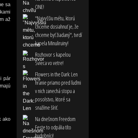
me sa
ONE!
vkami
"Najvyššiu métu, ktorú
om až
chceme dosiahnuť je, že
chceme byť žiadaný", tvrdí
kapela Minuliruiny!
Rozhovor s kapelou
Svieca vo vetre!
Flowers in the Dark: Len
i pár
hranie priamo pred ľuďmi
 majú
v nich zanechá stopu a
posolstvo, ktoré sa
snažíme šíriť.
Na dnešnom Freedom
k ako
Feste to odpália títo
hudobníci!