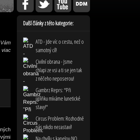
Další články z této kategorie:
ATD - Jde víc o cestu, než o
 Vám
samotný cíl!
 viac
Civilní obrana - Jsme
chlapi ze vsi a ti se jen tak
z něčeho neposerou!
Gambrz Reprs: "Při
úplňku míváme lunetické
stavy!"
Circus Problem: Rozhodně
nás nikdo nezastaví!
dných
rvými
Na chvíľu s kapelou NO