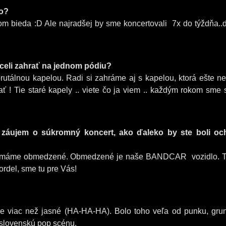
vo?
kom bieda :D Ale najradšej by sme koncertovali 7x do týždňa..
chceli zahrať na jednom pódiu?
utálnou kapelou. Radi si zahráme aj s kapelou, ktorá ešte n
ť ! Tie staré kapely .. viete čo ja viem .. každým rokom sme s
 záujem o súkromný koncert, ako ďaleko by ste boli oc
 nemáme obmedzené. Obmedzené je naše BANDCAR vozidlo. 
rdel, sme tu pre Vás!
e viac než jasné (HA-HA-HA). Bolo toho veľa od punku, gru
ú slovenskú pop scénu.