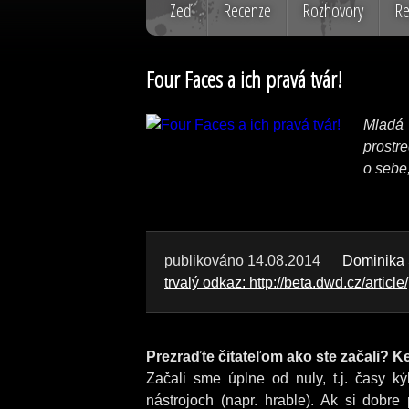
Zeď
Recenze
Rozhovory
Re
Four Faces a ich pravá tvár!
Mladá
prostre
o sebe
publikováno 14.08.2014
Dominika 
trvalý odkaz: http://beta.dwd.cz/article
Prezraďte čitateľom ako ste začali? Ke
Začali sme úplne od nuly, t.j. časy k
nástrojoch (napr. hrable). Ak si dobr