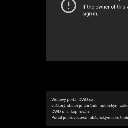
Webový portál DWD.cz,
veškerý obsah je chráněn autorským zák
DWD o. s. kopírován.
Portál je provozován občanským sdružen