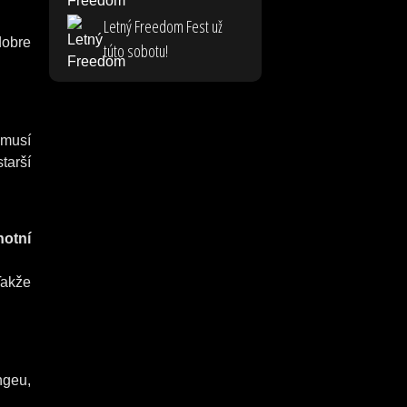
Letný Freedom Fest už
dobre
túto sobotu!
emusí
tarší
hotní
Takže
ngeu,